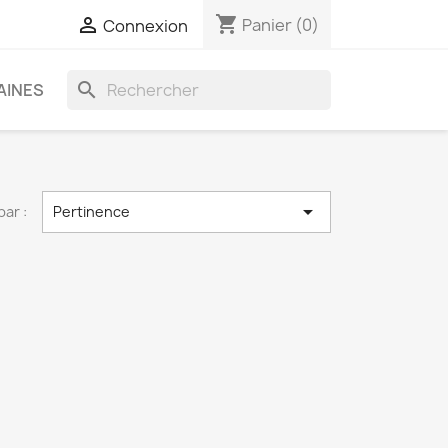
shopping_cart

Panier
(0)
Connexion
search
AINES

par :
Pertinence