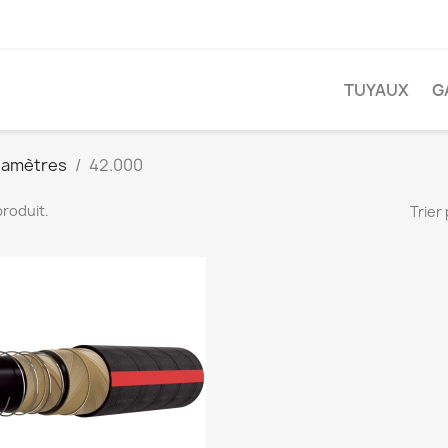
TUYAUX
G
iamètres
42.000
 produit.
Trier 